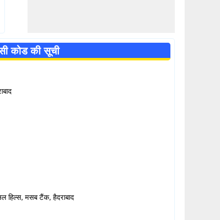
एससी कोड की सूची
राबाद
ल हिल्स, मसब टैंक, हैदराबाद