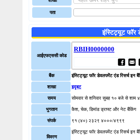
शाखा
पता
इंस्टिट्यूट फॉर
RBIH0000000
आईएफएससी कोड
बैंक
इंस्टिट्यूट फॉर डेवलपमेंट एंड रिसर्च इन बै
शाखा
इदृबट
समय
सोमवार से शनिवार सुबह १० बजे से शाम 
भुगतान
कैश, चेक, डिमांड ड्राफ्ट और नेट बैंकिंग
संपर्क
९१ (४०) २३२९ ४०००/४९९९
इंस्टिट्यूट फॉर डेवलपमेंट एंड रिसर्च इन बै
विवरण