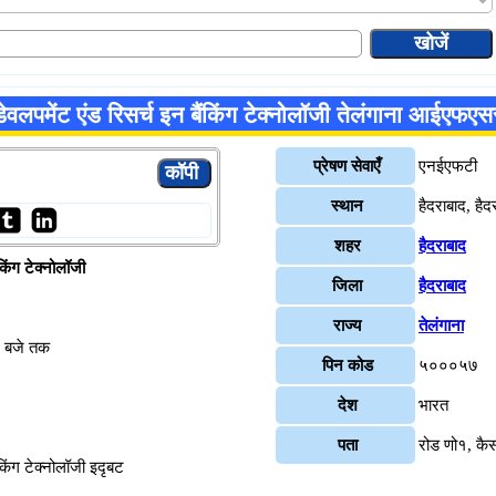
 डेवलपमेंट एंड रिसर्च इन बैंकिंग टेक्नोलॉजी तेलंगाना आईएफ
प्रेषण सेवाएँ
एनईएफटी
स्थान
हैदराबाद, हैद
शहर
हैदराबाद
ंकिंग टेक्नोलॉजी
जिला
हैदराबाद
राज्य
तेलंगाना
४ बजे तक
पिन कोड
५०००५७
देश
भारत
पता
रोड णो१, कैस
ंकिंग टेक्नोलॉजी इदृबट