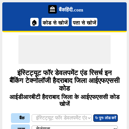
बैंकहिंदी.com
🏠
कोड से खोजें
पता से खोजें
इंस्टिट्यूट फॉर डेवलपमेंट एंड रिसर्च इन
बैंकिंग टेक्नोलॉजी हैदराबाद जिला आईएफएससी
कोड
आईडीआरबीटी हैदराबाद जिला के आईएफएससी कोड
खोजें
बैंक
↻ पुनः लोड करें