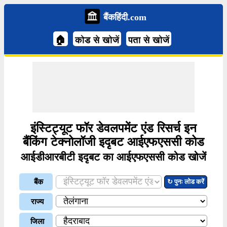
बैंकहिंदी.com
🏠
कोड से खोजें
पता से खोजें
इंस्टिट्यूट फॉर डेवलपमेंट एंड रिसर्च इन
बैंकिंग टेक्नोलॉजी इदृबट आईएफएससी कोड
आईडीआरबीटी इदृबट का आईएफएससी कोड खोजें
बैंक
↻ पुनः लोड करें
राज्य
जिला