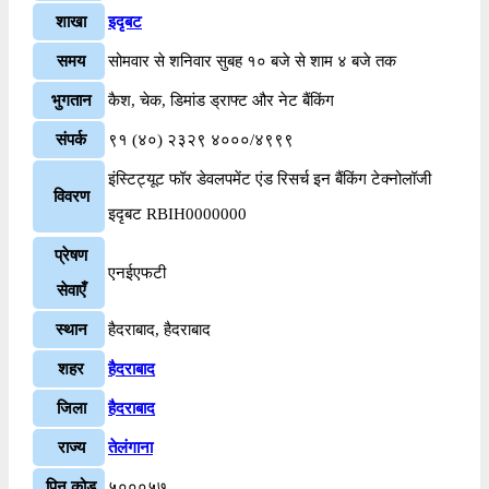
शाखा
इदृबट
समय
सोमवार से शनिवार सुबह १० बजे से शाम ४ बजे तक
भुगतान
कैश, चेक, डिमांड ड्राफ्ट और नेट बैंकिंग
संपर्क
९१ (४०) २३२९ ४०००/४९९९
इंस्टिट्यूट फॉर डेवलपमेंट एंड रिसर्च इन बैंकिंग टेक्नोलॉजी
विवरण
इदृबट RBIH0000000
प्रेषण
एनईएफटी
सेवाएँ
स्थान
हैदराबाद, हैदराबाद
शहर
हैदराबाद
जिला
हैदराबाद
राज्य
तेलंगाना
पिन कोड
५०००५७