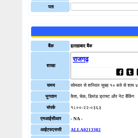
पता
बैंक
इलाहाबाद बैंक
राजगढ़
शाखा
समय
सोमवार से शनिवार सुबह १० बजे से शाम 
भुगतान
कैश, चेक, डिमांड ड्राफ्ट और नेट बैंकिंग
संपर्क
१८००-२२-०३६३
एमआईसीआर
- NA -
आईएफएससी
ALLA0213302