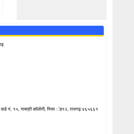
गढ़
३, वार्ड नं. १५, गायत्री कॉलोनी, नियर ंह१२, राजगढ़ ४६५६६१