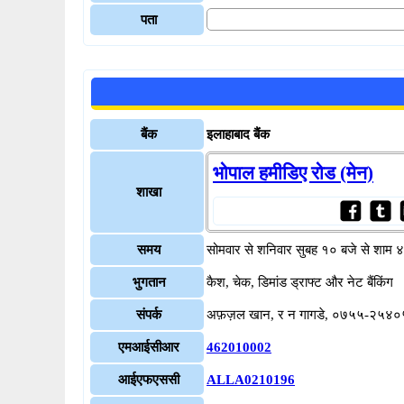
पता
बैंक
इलाहाबाद बैंक
भोपाल हमीडिए रोड (मेन)
शाखा
समय
सोमवार से शनिवार सुबह १० बजे से शाम 
भुगतान
कैश, चेक, डिमांड ड्राफ्ट और नेट बैंकिंग
संपर्क
अफ़ज़ल खान, र न गागडे, ०७५५-२५४
एमआईसीआर
462010002
आईएफएससी
ALLA0210196