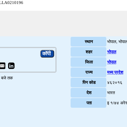
न) ALLA0210196
स्थान
भोपाल, भोपा
शहर
भोपाल
जिला
भोपाल
राज्य
मध्य प्रदेश
४ बजे तक
पिन कोड
४६२०१६
देश
भारत
पता
इ १/७४ अरेर