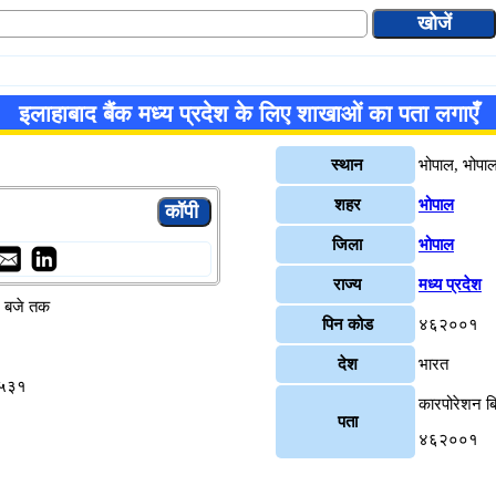
इलाहाबाद बैंक मध्य प्रदेश के लिए शाखाओं का पता लगाएँ
स्थान
भोपाल, भोपा
शहर
भोपाल
जिला
भोपाल
राज्य
मध्य प्रदेश
४ बजे तक
पिन कोड
४६२००१
देश
भारत
०५३१
कारपोरेशन बि
पता
४६२००१