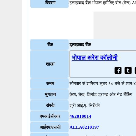
विवरण
इलाहाबाद बैंक भोपाल हमीडिए रोड (मे
बैंक
इलाहाबाद बैंक
भोपाल अरेरा कॉलोनी
शाखा
समय
सोमवार से शनिवार सुबह १० बजे से शाम 
भुगतान
कैश, चेक, डिमांड ड्राफ्ट और नेट बैंकिंग
संपर्क
श्री आई.ए. सिद्दीकी
एमआईसीआर
462010014
आईएफएससी
ALLA0210197