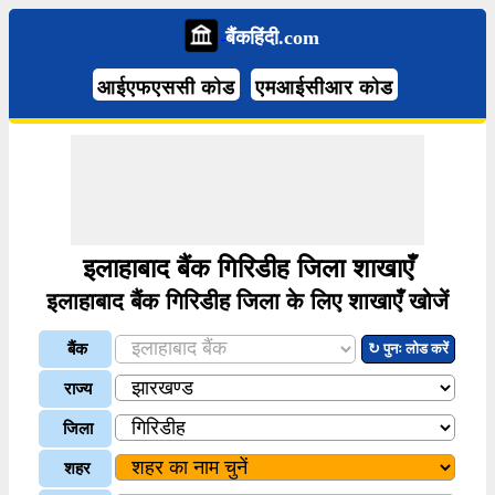
बैंकहिंदी.com
आईएफएससी कोड
एमआईसीआर कोड
इलाहाबाद बैंक गिरिडीह जिला शाखाएँ
इलाहाबाद बैंक गिरिडीह जिला के लिए शाखाएँ खोजें
बैंक
↻ पुनः लोड करें
राज्य
जिला
शहर