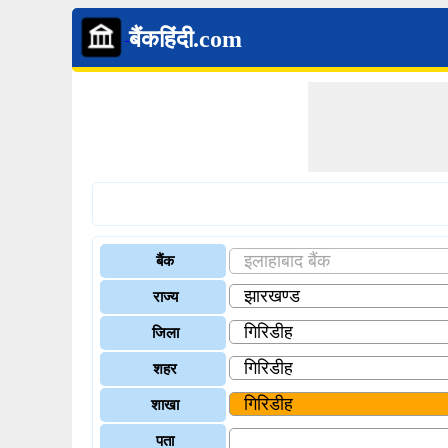
बैंकहिंदी.com
बैंक
राज्य
जिला
शहर
शाखा
पता