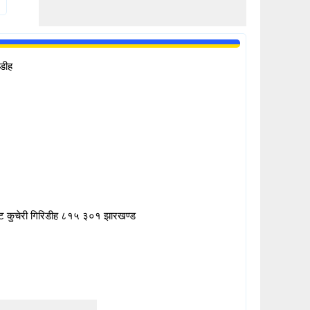
िडीह
किट कुचेरी गिरिडीह ८१५ ३०१ झारखण्ड