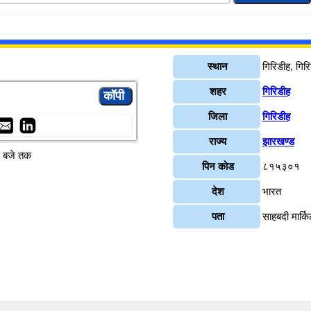
स्थान
गिरिडीह, गिर
शहर
गिरिडीह
जिला
गिरिडीह
राज्य
झारखण्ड
४ बजे तक
पिन कोड
८१५३०१
देश
भारत
पता
साहबदी मार्