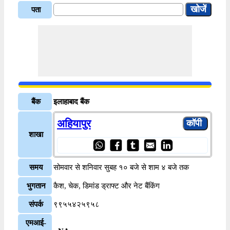
पता
बैंक
इलाहाबाद बैंक
अहियापुर
शाखा
समय
सोमवार से शनिवार सुबह १० बजे से शाम ४ बजे तक
भुगतान
कैश, चेक, डिमांड ड्राफ्ट और नेट बैंकिंग
संपर्क
९९५५४२५९५८
एमआई-