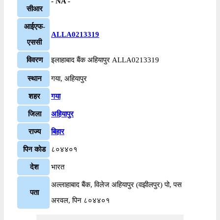
- NA -
सीआर
आईएफ-
ALLA0213319
एससी
विवरण
इलाहाबाद बैंक अहियापुर ALLA0213319
स्थान
गया, अहियापुर
शहर
गया
जिला
अहियापुर
राज्य
बिहार
पिन कोड
८०४४०१
देश
भारत
अल्लाहाबाद बैंक, विलेज अहियापुर (वझीलपुर) पो, पस
पता
अरवल, पिन ८०४४०१