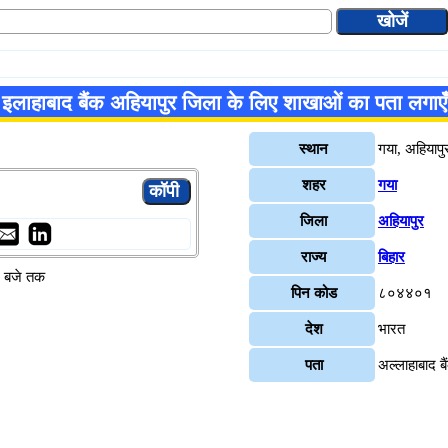
इलाहाबाद बैंक अहियापुर जिला के लिए शाखाओं का पता लगाएँ
स्थान
गया, अहियापु
शहर
गया
जिला
अहियापुर
राज्य
बिहार
४ बजे तक
पिन कोड
८०४४०१
देश
भारत
पता
अल्लाहाबाद 