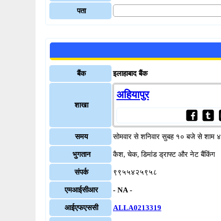
पता
बैंक
इलाहाबाद बैंक
अहियापुर
शाखा
समय
सोमवार से शनिवार सुबह १० बजे से शाम 
भुगतान
कैश, चेक, डिमांड ड्राफ्ट और नेट बैंकिंग
संपर्क
९९५५४२५९५८
एमआईसीआर
- NA -
आईएफएससी
ALLA0213319