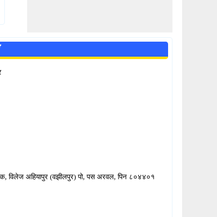
र
बैंक, विलेज अहियापुर (वझीलपुर) पो, पस अरवल, पिन ८०४४०१