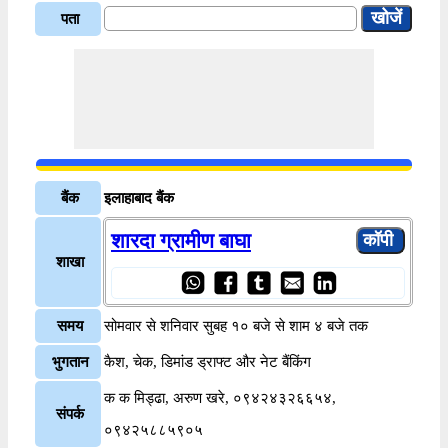
पता
बैंक
इलाहाबाद बैंक
शारदा ग्रामीण बाघा
शाखा
समय
सोमवार से शनिवार सुबह १० बजे से शाम ४ बजे तक
भुगतान
कैश, चेक, डिमांड ड्राफ्ट और नेट बैंकिंग
क क मिड्ढा, अरुण खरे, ०९४२४३२६६५४,
संपर्क
०९४२५८८५९०५