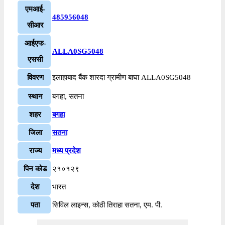
एमआई-
485956048
सीआर
आईएफ-
ALLA0SG5048
एससी
विवरण
इलाहाबाद बैंक शारदा ग्रामीण बाघा ALLA0SG5048
स्थान
बगहा, सतना
शहर
बगहा
जिला
सतना
राज्य
मध्य प्रदेश
पिन कोड
२१०१२९
देश
भारत
पता
सिविल लाइन्स, कोठी तिराहा सतना, एम. पी.