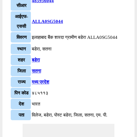
485956044
सीआर
आईएफ-
ALLA0SG5044
एससी
विवरण
इलाहाबाद बैंक शारदा ग्रामीण बडेरा ALLA0SG5044
स्थान
बडेरा, सतना
शहर
बडेरा
जिला
सतना
राज्य
मध्य प्रदेश
पिन कोड
४८५११३
देश
भारत
पता
विलेज, बडेरा, पोस्ट बडेरा, जिला, सतना, एम. पी.