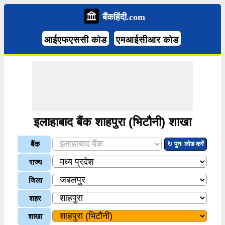
बैंकहिंदी.com
आईएफएससी कोड
एमआईसीआर कोड
इलाहाबाद बैंक शाहपुरा (भिटौनी) शाखा
बैंक
↻ पुनः लोड करें
राज्य
जिला
शहर
शाखा