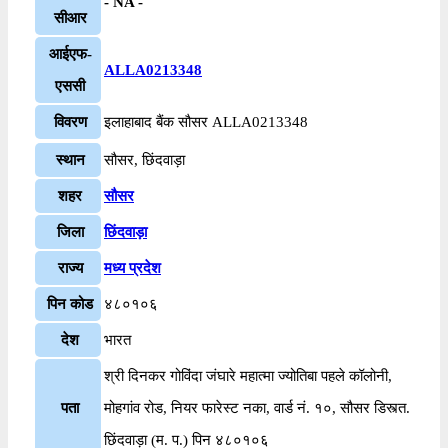
- NA -
सीआर
आईएफ-
ALLA0213348
एससी
विवरण
इलाहाबाद बैंक सौसर ALLA0213348
स्थान
सौसर, छिंदवाड़ा
शहर
सौसर
जिला
छिंदवाड़ा
राज्य
मध्य प्रदेश
पिन कोड
४८०१०६
देश
भारत
श्री दिनकर गोविंदा जंघारे महात्मा ज्योतिबा पहले कॉलोनी,
पता
मोहगांव रोड, नियर फारेस्ट नका, वार्ड नं. १०, सौसर डिस्त्त.
छिंदवाड़ा (म. प.) पिन ४८०१०६