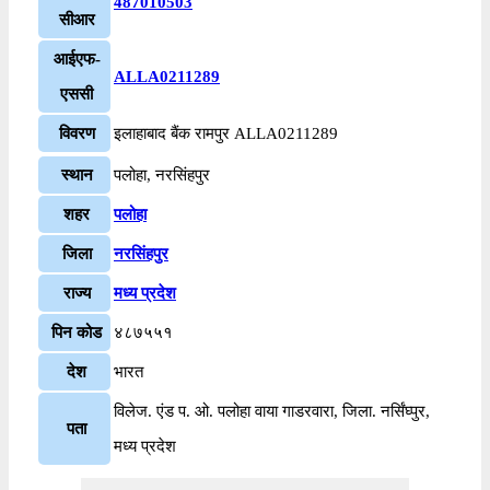
487010503
सीआर
आईएफ-
ALLA0211289
एससी
विवरण
इलाहाबाद बैंक रामपुर ALLA0211289
स्थान
पलोहा, नरसिंहपुर
शहर
पलोहा
जिला
नरसिंहपुर
राज्य
मध्य प्रदेश
पिन कोड
४८७५५१
देश
भारत
विलेज. एंड प. ओ. पलोहा वाया गाडरवारा, जिला. नर्सिंघ्पुर,
पता
मध्य प्रदेश