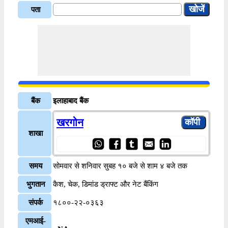
पता
बैंक
इलाहाबाद बैंक
खरगोन
शाखा
समय
सोमवार से शनिवार सुबह १० बजे से शाम ४ बजे तक
भुगतान
कैश, चेक, डिमांड ड्राफ्ट और नेट बैंकिंग
संपर्क
१८००-२२-०३६३
एमआई-