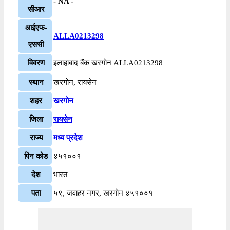
- NA -
सीआर
आईएफ-
ALLA0213298
एससी
विवरण
इलाहाबाद बैंक खरगोन ALLA0213298
स्थान
खरगोन, रायसेन
शहर
खरगोन
जिला
रायसेन
राज्य
मध्य प्रदेश
पिन कोड
४५१००१
देश
भारत
पता
५९, जवाहर नगर, खरगोन ४५१००१