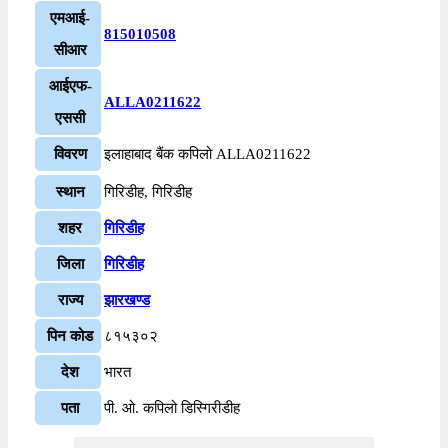
एमआई-
815010508
सीआर
आईएफ-
ALLA0211622
एससी
विवरण
इलाहाबाद बैंक कपिलो ALLA0211622
स्थान
गिरिडीह, गिरिडीह
शहर
गिरिडीह
जिला
गिरिडीह
राज्य
झारखण्ड
पिन कोड
८१५३०२
देश
भारत
पता
पी. ओ. कपिलो डिस्गिरीडीह