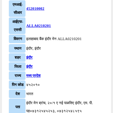
एमआई-
452010002
सीआर
आईएफ-
ALLA0210201
एससी
विवरण
इलाहाबाद बैंक इंदौर मेन ALLA0210201
स्थान
इंदौर, इंदौर
शहर
इंदौर
जिला
इंदौर
राज्य
मध्य प्रदेश
पिन कोड
४५२०१०
देश
भारत
इंदौर मेन ब्रांच, २०/१ ए नई पाळसिए इंदौर, एम. पी.
पता
पह०७३१२५४५२५३, ०७३१२५४८५९५