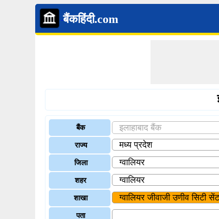
बैंकहिंदी.com
बैंक
राज्य
जिला
शहर
शाखा
पता