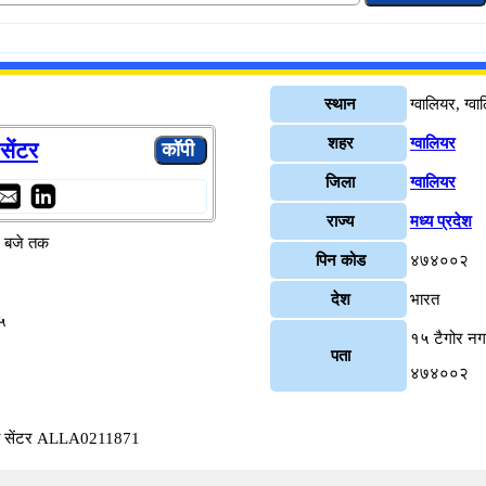
स्थान
ग्वालियर, ग्व
शहर
ग्वालियर
सेंटर
जिला
ग्वालियर
राज्य
मध्य प्रदेश
४ बजे तक
पिन कोड
४७४००२
देश
भारत
५
१५ टैगोर नगर
पता
४७४००२
सिटी सेंटर ALLA0211871