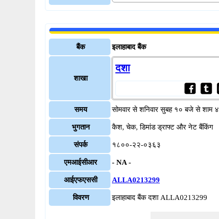
बैंक
इलाहाबाद बैंक
दशा
शाखा
समय
सोमवार से शनिवार सुबह १० बजे से शाम 
भुगतान
कैश, चेक, डिमांड ड्राफ्ट और नेट बैंकिंग
संपर्क
१८००-२२-०३६३
एमआईसीआर
- NA -
आईएफएससी
ALLA0213299
विवरण
इलाहाबाद बैंक दशा ALLA0213299