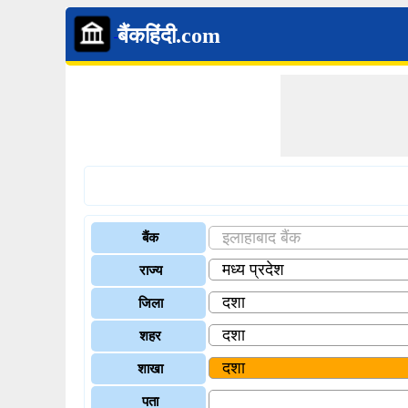
बैंकहिंदी.com
बैंक
राज्य
जिला
शहर
शाखा
पता