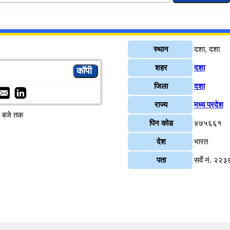
स्थान
दशा, दशा
शहर
दशा
जिला
दशा
राज्य
मध्य प्रदेश
४ बजे तक
पिन कोड
४७५६६१
देश
भारत
पता
सर्वे नं. २