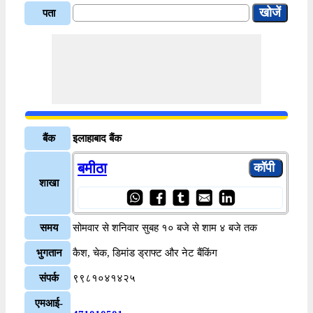
पता
बैंक
इलाहाबाद बैंक
बमीठा
शाखा
समय
सोमवार से शनिवार सुबह १० बजे से शाम ४ बजे तक
भुगतान
कैश, चेक, डिमांड ड्राफ्ट और नेट बैंकिंग
संपर्क
९९८१०४१४२५
एमआई-