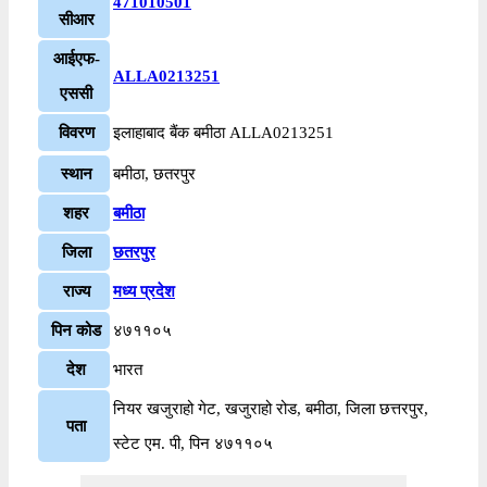
471010501
सीआर
आईएफ-
ALLA0213251
एससी
विवरण
इलाहाबाद बैंक बमीठा ALLA0213251
स्थान
बमीठा, छतरपुर
शहर
बमीठा
जिला
छतरपुर
राज्य
मध्य प्रदेश
पिन कोड
४७११०५
देश
भारत
नियर खजुराहो गेट, खजुराहो रोड, बमीठा, जिला छत्तरपुर,
पता
स्टेट एम. पी, पिन ४७११०५