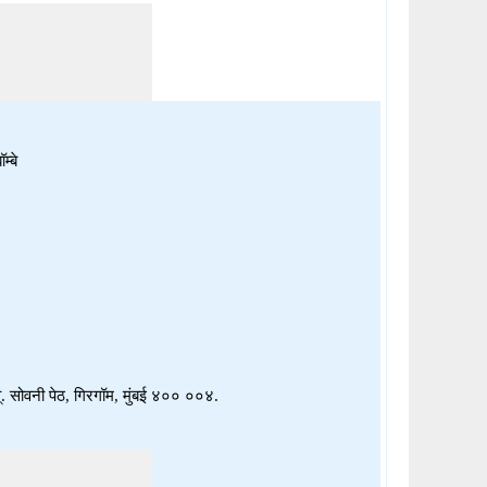
म्बे
्. सोवनी पेठ, गिरगॉम, मुंबई ४०० ००४.