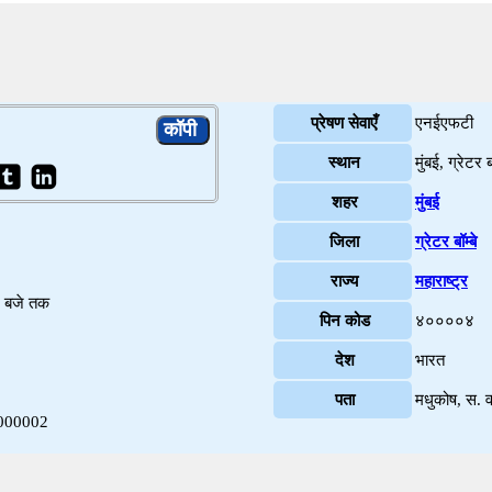
प्रेषण सेवाएँ
एनईएफटी
स्थान
मुंबई, ग्रेटर बॉ
शहर
मुंबई
जिला
ग्रेटर बॉम्बे
राज्य
महाराष्ट्र
४ बजे तक
पिन कोड
४००००४
देश
भारत
पता
मधुकोष, स. व
0000002