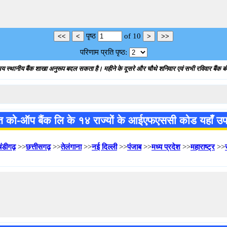
पृष्ठ
of
10
परिणाम प्रति पृष्ठ:
य स्थानीय बैंक शाखा अनुरूप बदल सकता है। महीने के दूसरे और चौथे शनिवार एवं सभी रविवार बैंक बंद
त को-ऑप बैंक लि के १४ राज्यों के आईएफएससी कोड यहाँ उपलब
चंडीगढ़
>>
छत्तीसगढ़
>>
तेलंगाना
>>
नई दिल्ली
>>
पंजाब
>>
मध्य प्रदेश
>>
महाराष्ट्र
>>