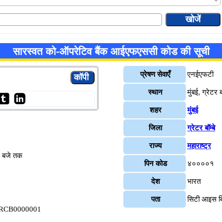
सारस्वत को-ऑपरेटिव बैंक आईएफएससी कोड की सूची
प्रेषण सेवाएँ
एनईएफटी
स्थान
मुंबई, ग्रेटर बॉ
शहर
मुंबई
जिला
ग्रेटर बॉम्बे
राज्य
महाराष्ट्र
४ बजे तक
पिन कोड
४००००१
देश
भारत
पता
सिटी आइस बिल
ंच SRCB0000001