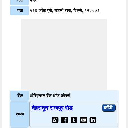
देश
भारत
पता
१६६ फ़तेह पूरी, चांदनी चौक, दिल्ली, ११०००६
बैंक
ओरिएण्टल बैंक ऑफ़ कॉमर्स
देहरादून राजपुर रोड
शाखा