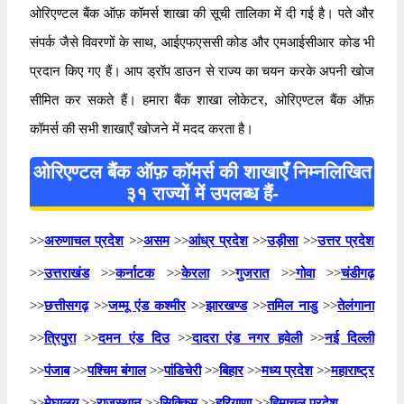
ओरिएण्टल बैंक ऑफ़ कॉमर्स शाखा की सूची तालिका में दी गई है। पते और
संपर्क जैसे विवरणों के साथ, आईएफएससी कोड और एमआईसीआर कोड भी
प्रदान किए गए हैं। आप ड्रॉप डाउन से राज्य का चयन करके अपनी खोज
सीमित कर सकते हैं। हमारा बैंक शाखा लोकेटर, ओरिएण्टल बैंक ऑफ़
कॉमर्स की सभी शाखाएँ खोजने में मदद करता है।
ओरिएण्टल बैंक ऑफ़ कॉमर्स की शाखाएँ निम्नलिखित
३१ राज्यों में उपलब्ध हैं-
>>
अरुणाचल प्रदेश
>>
असम
>>
आंध्र प्रदेश
>>
उड़ीसा
>>
उत्तर प्रदेश
>>
उत्तराखंड
>>
कर्नाटक
>>
केरला
>>
गुजरात
>>
गोवा
>>
चंडीगढ़
>>
छत्तीसगढ़
>>
जम्मू एंड कश्मीर
>>
झारखण्ड
>>
तमिल नाडु
>>
तेलंगाना
>>
त्रिपुरा
>>
दमन एंड दिउ
>>
दादरा एंड नगर हवेली
>>
नई दिल्ली
>>
पंजाब
>>
पश्चिम बंगाल
>>
पांडिचेरी
>>
बिहार
>>
मध्य प्रदेश
>>
महाराष्ट्र
>>
मेघालय
>>
राजस्थान
>>
सिक्किम
>>
हरियाणा
>>
हिमाचल प्रदेश