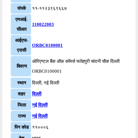
संपर्क
११-११२३९६९६६७
एमआई-
110022003
सीआर
आईएफ-
ORBC0100001
एससी
ओरिएण्टल बैंक ऑफ़ कॉमर्स फतेहपुरी चांदनी चौक दिल्ली
विवरण
ORBC0100001
स्थान
दिल्ली, नई दिल्ली
शहर
दिल्ली
जिला
नई दिल्ली
राज्य
नई दिल्ली
पिन कोड
११०००६