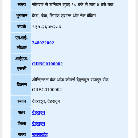
समय
सोमवार से शनिवार सुबह १० बजे से शाम ४ बजे तक
भुगतान
कैश, चेक, डिमांड ड्राफ्ट और नेट बैंकिंग
संपर्क
१३५-२६५७२८३
एमआई-
248022002
सीआर
आईएफ-
ORBC0100002
एससी
ओरिएण्टल बैंक ऑफ़ कॉमर्स देहरादून राजपुर रोड
विवरण
ORBC0100002
स्थान
देहरादून, देहरादून
शहर
देहरादून
जिला
देहरादून
राज्य
उत्तराखंड