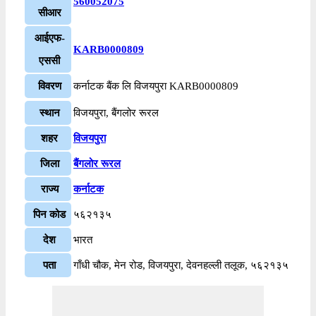
560052075
सीआर
आईएफ-
KARB0000809
एससी
विवरण
कर्नाटक बैंक लि विजयपुरा KARB0000809
स्थान
विजयपुरा, बैंगलोर रूरल
शहर
विजयपुरा
जिला
बैंगलोर रूरल
राज्य
कर्नाटक
पिन कोड
५६२१३५
देश
भारत
पता
गाँधी चौक, मेन रोड, विजयपुरा, देवनहल्ली तलूक, ५६२१३५