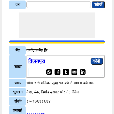
पता
बैंक
कर्नाटक बैंक लि
विजयपुरा
शाखा
समय
सोमवार से शनिवार सुबह १० बजे से शाम ४ बजे तक
भुगतान
कैश, चेक, डिमांड ड्राफ्ट और नेट बैंकिंग
संपर्क
८०-२७६६८६६४
एमआई-