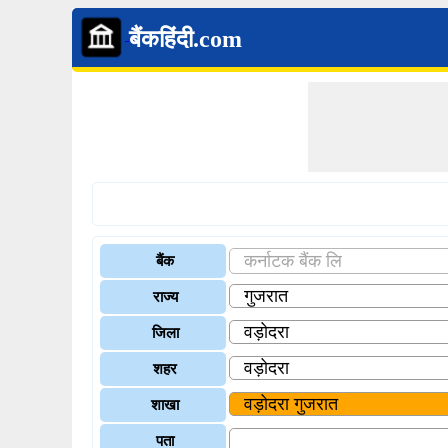
बैंकहिंदी.com
बैंक
राज्य
जिला
शहर
शाखा
पता