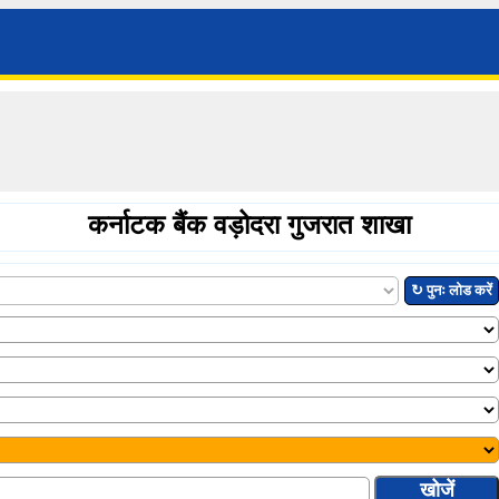
कर्नाटक बैंक वड़ोदरा गुजरात शाखा
↻ पुनः लोड करें