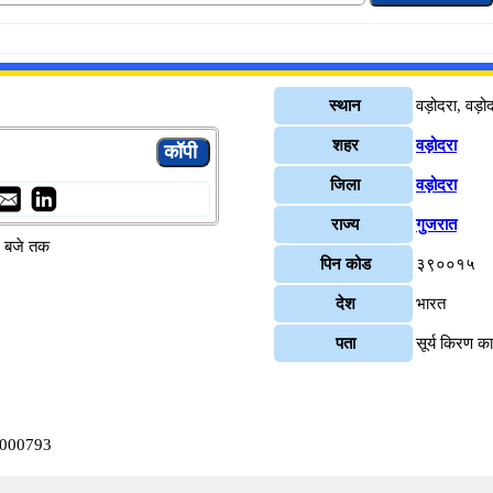
स्थान
वड़ोदरा, वड़ो
शहर
वड़ोदरा
जिला
वड़ोदरा
राज्य
गुजरात
४ बजे तक
पिन कोड
३९००१५
देश
भारत
पता
सूर्य किरण क
B0000793