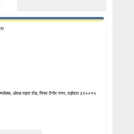
दरा
ाम्प्लेक्स, ओल्ड पड़रा रोड, नियर टैगोर नगर, वड़ोदरा ३९००१५