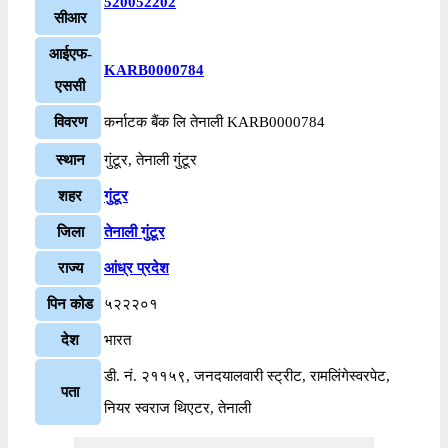
520052202
सीआर
आईएफ-
KARB0000784
एससी
विवरण
कर्नाटक बैंक लि तेनाली KARB0000784
स्थान
गुंटूर, तेनाली गुंटूर
शहर
गुंटूर
जिला
तेनाली गुंटूर
राज्य
आंध्र प्रदेश
पिन कोड
५२२२०१
देश
भारत
डी. नं. २११५९, जनदयालवारी स्ट्रीट, रामलिंगेस्वरपेट,
पता
नियर स्वराज थिएटर, तेनाली