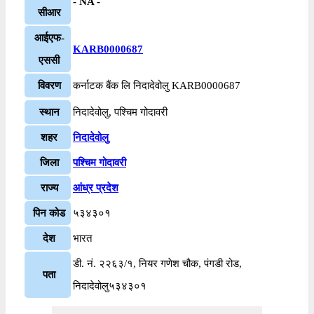
- NA -
सीआर
आईएफ-
KARB0000687
एससी
विवरण
कर्नाटक बैंक लि निदादेवोलु KARB0000687
स्थान
निदादेवोलु, पश्चिम गोदावरी
शहर
निदादेवोलु
जिला
पश्चिम गोदावरी
राज्य
आंध्र प्रदेश
पिन कोड
५३४३०१
देश
भारत
डी. नं. २२६३/१, नियर गणेश चौक, पंगडी रोड,
पता
निदादेवोलु५३४३०१