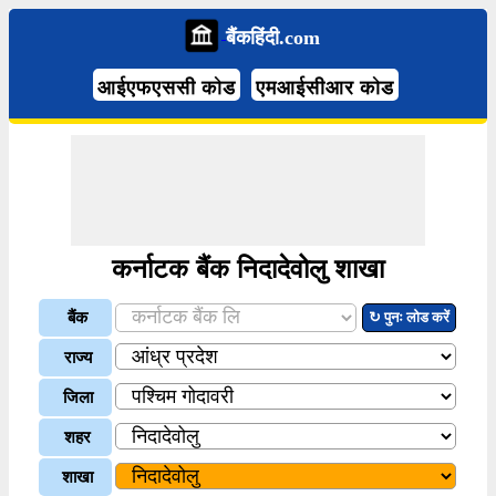
बैंकहिंदी.com
आईएफएससी कोड
एमआईसीआर कोड
कर्नाटक बैंक निदादेवोलु शाखा
बैंक
↻ पुनः लोड करें
राज्य
जिला
शहर
शाखा