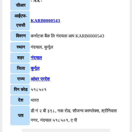
- NA -
सीआर
आईएफ-
KARB0000543
एससी
विवरण
कर्नाटक बैंक लि नंदयला आप KARB0000543
स्थान
नंदयाल, कुर्नूल
शहर
नंदयाल
जिला
कुर्नूल
राज्य
आंध्र प्रदेश
पिन कोड
५१८५०१
देश
भारत
डी नं २ बी ३९८, नक रोड, सौजन्य काम्प्लेक्स, श्रीनिवास
पता
नगर, नंदयाल ५१८५०१, ए पी