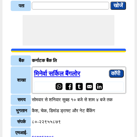
पता
बैंक
कर्नाटक बैंक लि
मिनेर्वा सर्किल बैंगलोर
शाखा
समय
सोमवार से शनिवार सुबह १० बजे से शाम ४ बजे तक
भुगतान
कैश, चेक, डिमांड ड्राफ्ट और नेट बैंकिंग
संपर्क
८०-२२९५५८७९
एमआई-