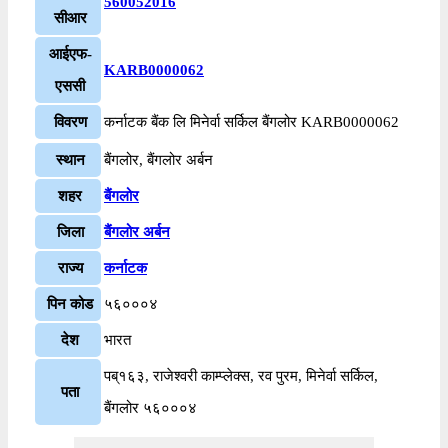
560052016
सीआर
आईएफ-
KARB0000062
एससी
विवरण
कर्नाटक बैंक लि मिनेर्वा सर्किल बैंगलोर KARB0000062
स्थान
बैंगलोर, बैंगलोर अर्बन
शहर
बैंगलोर
जिला
बैंगलोर अर्बन
राज्य
कर्नाटक
पिन कोड
५६०००४
देश
भारत
पब्१६३, राजेश्वरी काम्प्लेक्स, रव पुरम, मिनेर्वा सर्किल,
पता
बैंगलोर ५६०००४