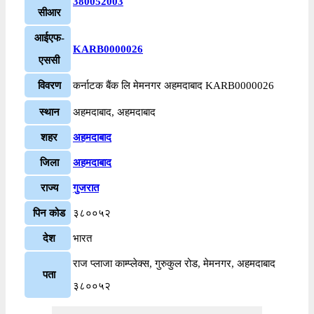
380052003
सीआर
आईएफ-
KARB0000026
एससी
विवरण
कर्नाटक बैंक लि मेमनगर अहमदाबाद KARB0000026
स्थान
अहमदाबाद, अहमदाबाद
शहर
अहमदाबाद
जिला
अहमदाबाद
राज्य
गुजरात
पिन कोड
३८००५२
देश
भारत
राज प्लाजा काम्प्लेक्स, गुरुकुल रोड, मेमनगर, अहमदाबाद
पता
३८००५२