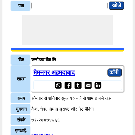
पता
बैंक
कर्नाटक बैंक लि
मेमनगर अहमदाबाद
शाखा
समय
सोमवार से शनिवार सुबह १० बजे से शाम ४ बजे तक
भुगतान
कैश, चेक, डिमांड ड्राफ्ट और नेट बैंकिंग
संपर्क
७९-२७४७४७६६
एमआई-