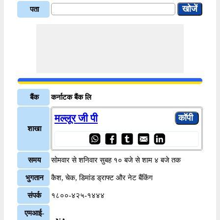
पता
बैंक
कर्नाटक बैंक लि
मल्लूर जी पी
शाखा
समय
सोमवार से शनिवार सुबह १० बजे से शाम ४ बजे तक
भुगतान
कैश, चेक, डिमांड ड्राफ्ट और नेट बैंकिंग
संपर्क
१८००-४२५-१४४४
एमआई-