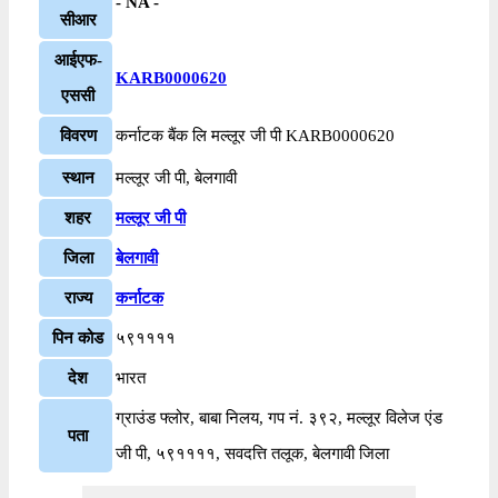
- NA -
सीआर
आईएफ-
KARB0000620
एससी
विवरण
कर्नाटक बैंक लि मल्लूर जी पी KARB0000620
स्थान
मल्लूर जी पी, बेलगावी
शहर
मल्लूर जी पी
जिला
बेलगावी
राज्य
कर्नाटक
पिन कोड
५९११११
देश
भारत
ग्राउंड फ्लोर, बाबा निलय, गप नं. ३९२, मल्लूर विलेज एंड
पता
जी पी, ५९११११, सवदत्ति तलूक, बेलगावी जिला