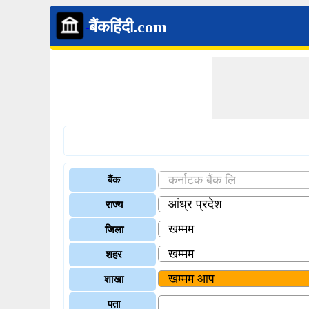
बैंकहिंदी.com
बैंक
राज्य
जिला
शहर
शाखा
पता