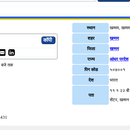
स्थान
खम्मम, खम्म
शहर
खम्मम
जिला
खम्मम
राज्य
आंध्र प्रदेश
४ बजे तक
पिन कोड
५०७००१
देश
भारत
११ १ २२ बी ए
पता
सेंटर, खम्म
0431