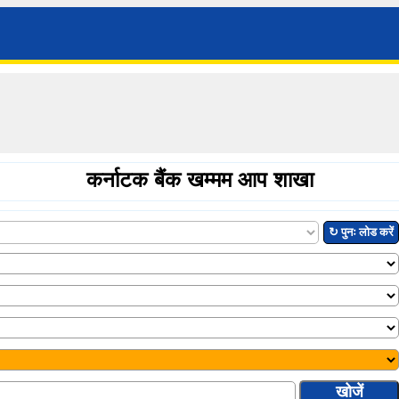
कर्नाटक बैंक खम्मम आप शाखा
↻ पुनः लोड करें