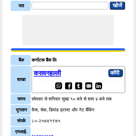
पता
बैंक
कर्नाटक बैंक लि
कसवनहल्ली
शाखा
समय
सोमवार से शनिवार सुबह १० बजे से शाम ४ बजे तक
भुगतान
कैश, चेक, डिमांड ड्राफ्ट और नेट बैंकिंग
संपर्क
८०-२५७४१९७५
एमआई-