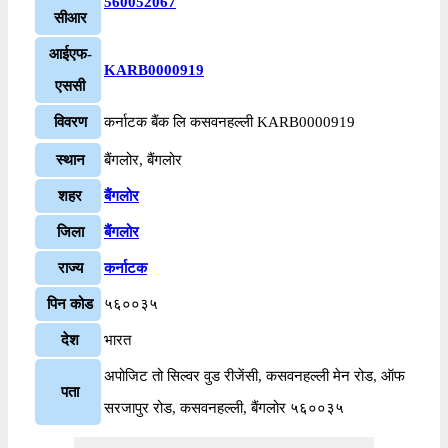
560052067
सीआर
आईएफ-
KARB0000919
एससी
विवरण
कर्नाटक बैंक लि कसवनहल्ली KARB0000919
स्थान
बैंगलोर, बैंगलोर
शहर
बैंगलोर
जिला
बैंगलोर
राज्य
कर्नाटक
पिन कोड
५६००३५
देश
भारत
अपोजिट तो सिल्वर वुड रीजेंसी, कसवनहल्ली मेन रोड, ऑफ
पता
सरजापुर रोड, कसवनहल्ली, बैंगलोर ५६००३५