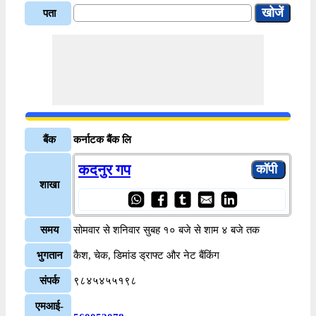
पता
बैंक
कर्नाटक बैंक लि
कदनुर गप
शाखा
समय
सोमवार से शनिवार सुबह १० बजे से शाम ४ बजे तक
भुगतान
कैश, चेक, डिमांड ड्राफ्ट और नेट बैंकिंग
संपर्क
९८४५४५५१९८
एमआई-