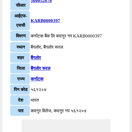
560052078
सीआर
आईएफ-
KARB0000397
एससी
विवरण
कर्नाटक बैंक लि कदनुर गप KARB0000397
स्थान
बैंगलोर, बैंगलोर रूरल
शहर
बैंगलोर
जिला
बैंगलोर रूरल
राज्य
कर्नाटक
पिन कोड
५६१२०४
देश
भारत
पता
कदनुर विलेज, कदनुर गप ५६१२०४