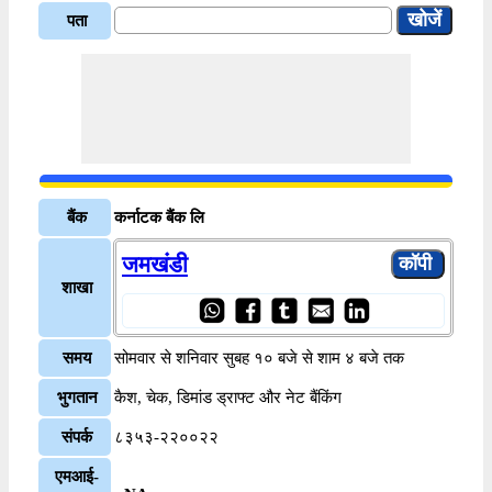
पता
बैंक
कर्नाटक बैंक लि
जमखंडी
शाखा
समय
सोमवार से शनिवार सुबह १० बजे से शाम ४ बजे तक
भुगतान
कैश, चेक, डिमांड ड्राफ्ट और नेट बैंकिंग
संपर्क
८३५३-२२००२२
एमआई-