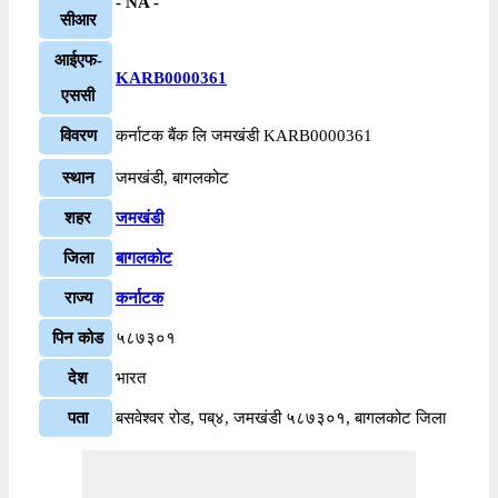
- NA -
सीआर
आईएफ-
KARB0000361
एससी
विवरण
कर्नाटक बैंक लि जमखंडी KARB0000361
स्थान
जमखंडी, बागलकोट
शहर
जमखंडी
जिला
बागलकोट
राज्य
कर्नाटक
पिन कोड
५८७३०१
देश
भारत
पता
बसवेश्वर रोड, पब्४, जमखंडी ५८७३०१, बागलकोट जिला