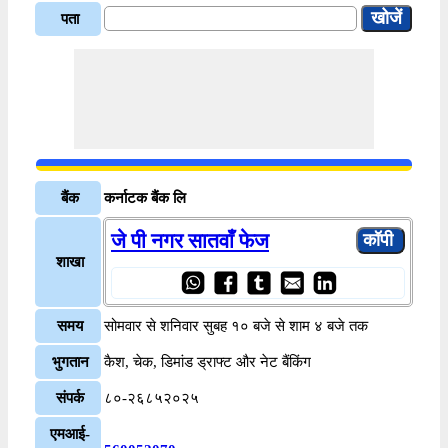
पता
बैंक
कर्नाटक बैंक लि
जे पी नगर सातवाँ फेज
शाखा
समय
सोमवार से शनिवार सुबह १० बजे से शाम ४ बजे तक
भुगतान
कैश, चेक, डिमांड ड्राफ्ट और नेट बैंकिंग
संपर्क
८०-२६८५२०२५
एमआई-