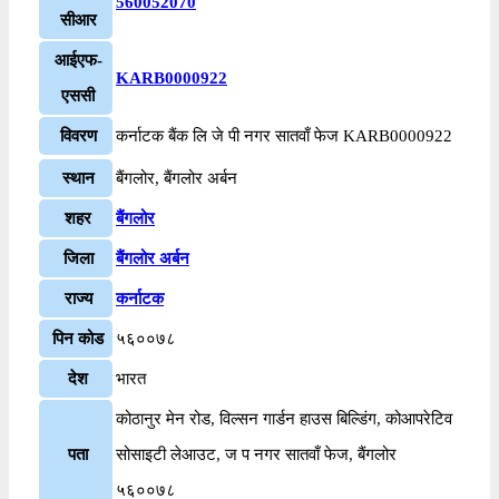
560052070
सीआर
आईएफ-
KARB0000922
एससी
विवरण
कर्नाटक बैंक लि जे पी नगर सातवाँ फेज KARB0000922
स्थान
बैंगलोर, बैंगलोर अर्बन
शहर
बैंगलोर
जिला
बैंगलोर अर्बन
राज्य
कर्नाटक
पिन कोड
५६००७८
देश
भारत
कोठानुर मेन रोड, विल्सन गार्डन हाउस बिल्डिंग, कोआपरेटिव
पता
सोसाइटी लेआउट, ज प नगर सातवाँ फेज, बैंगलोर
५६००७८