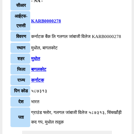
- NA -
सीआर
आईएफ-
KARB0000278
एससी
विवरण
कर्नाटक बैंक लि गलगल जांबाजी विलेज KARB0000278
स्थान
मुधोल, बागलकोट
शहर
मुधोल
जिला
बागलकोट
राज्य
कर्नाटक
पिन कोड
५८७३१३
देश
भारत
ग्राउंड फ्लोर, गलगल जांबाजी विलेज ५८७३१३, चिंचखाँड़ी
पता
कद गप, मुधोल तलूक