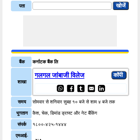
पता
बैंक
कर्नाटक बैंक लि
गलगल जांबाजी विलेज
शाखा
समय
सोमवार से शनिवार सुबह १० बजे से शाम ४ बजे तक
भुगतान
कैश, चेक, डिमांड ड्राफ्ट और नेट बैंकिंग
संपर्क
१८००-४२५-१४४४
एमआई-