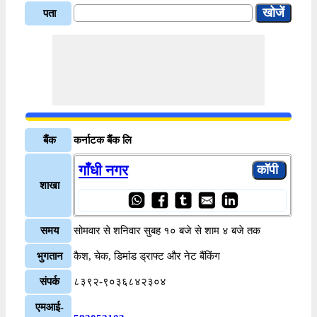
पता
बैंक
कर्नाटक बैंक लि
गाँधी नगर
शाखा
समय
सोमवार से शनिवार सुबह १० बजे से शाम ४ बजे तक
भुगतान
कैश, चेक, डिमांड ड्राफ्ट और नेट बैंकिंग
संपर्क
८३९२-९०३६८४२३०४
एमआई-