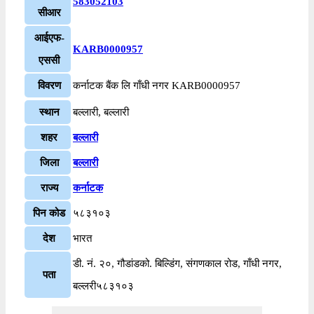
583052103
सीआर
आईएफ-
KARB0000957
एससी
विवरण
कर्नाटक बैंक लि गाँधी नगर KARB0000957
स्थान
बल्लारी, बल्लारी
शहर
बल्लारी
जिला
बल्लारी
राज्य
कर्नाटक
पिन कोड
५८३१०३
देश
भारत
डी. नं. २०, गौडांडको. बिल्डिंग, संगणकाल रोड, गाँधी नगर,
पता
बल्लरी५८३१०३