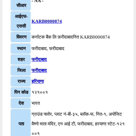
- NA -
सीआर
आईएफ-
KARB0000874
एससी
विवरण
कर्नाटक बैंक लि फ़रीदाबादनित KARB0000874
स्थान
फरीदाबाद, फरीदाबाद
शहर
फरीदाबाद
जिला
फरीदाबाद
राज्य
हरियाणा
पिन कोड
१२१००१
देश
भारत
ग्राउंड फ्लोर, प्लाट नं-बी-३५, ब्लॉक-फ, नित-१, अपोजिट
पता
वैष्णो माता मंदिर, एन आई टी, फरीदाबाद, हरयाणा स्टेट-१२१
००१