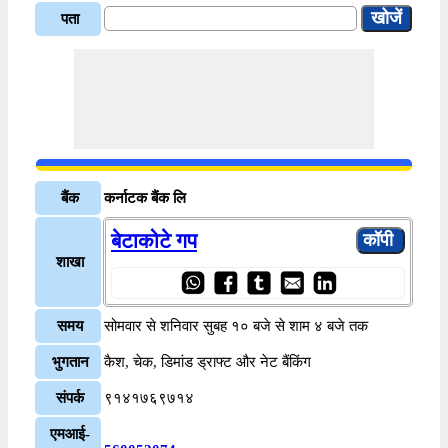
पता
बैंक
कर्नाटक बैंक लि
बेटाकोटे गप
शाखा
समय
सोमवार से शनिवार सुबह १० बजे से शाम ४ बजे तक
भुगतान
कैश, चेक, डिमांड ड्राफ्ट और नेट बैंकिंग
संपर्क
९१४१७६९७१४
एमआई-