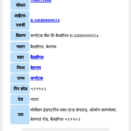
590052006
सीआर
आईएफ-
KARB0000924
एससी
विवरण
कर्नाटक बैंक लि बैलहोंगल KARB0000924
स्थान
बैलहोंगल, बेलगाम
शहर
बैलहोंगल
जिला
बेलगाम
राज्य
कर्नाटक
पिन कोड
५९११०२
देश
भारत
मोतीबाग इंडस्ट्रीज पवत ल्टड कंपाउंड, ओजोन काम्प्लेक्स,
पता
बेलगाउं रोड, बैलहोंगल ५९११०२