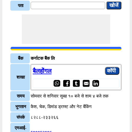
पता
बैंक
कर्नाटक बैंक लि
बैलहोंगल
शाखा
समय
सोमवार से शनिवार सुबह १० बजे से शाम ४ बजे तक
भुगतान
कैश, चेक, डिमांड ड्राफ्ट और नेट बैंकिंग
संपर्क
८२८८-२३३२६६
एमआई-