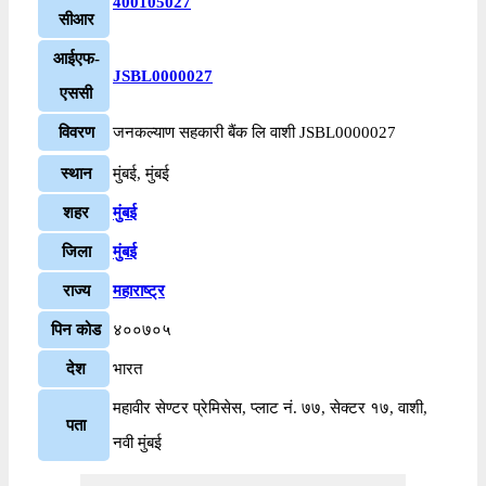
400105027
सीआर
आईएफ-
JSBL0000027
एससी
विवरण
जनकल्याण सहकारी बैंक लि वाशी JSBL0000027
स्थान
मुंबई, मुंबई
शहर
मुंबई
जिला
मुंबई
राज्य
महाराष्ट्र
पिन कोड
४००७०५
देश
भारत
महावीर सेण्टर प्रेमिसेस, प्लाट नं. ७७, सेक्टर १७, वाशी,
पता
नवी मुंबई