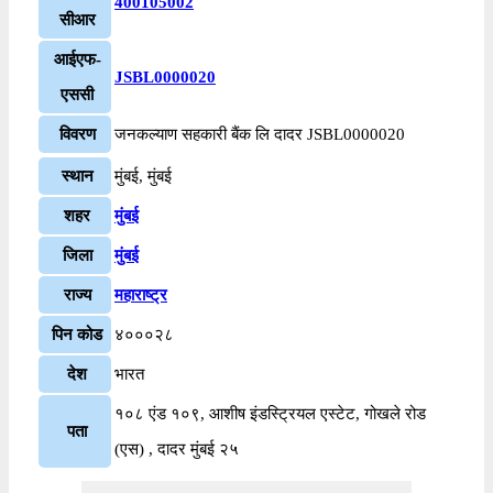
400105002
सीआर
आईएफ-
JSBL0000020
एससी
विवरण
जनकल्याण सहकारी बैंक लि दादर JSBL0000020
स्थान
मुंबई, मुंबई
शहर
मुंबई
जिला
मुंबई
राज्य
महाराष्ट्र
पिन कोड
४०००२८
देश
भारत
१०८ एंड १०९, आशीष इंडस्ट्रियल एस्टेट, गोखले रोड
पता
(एस) , दादर मुंबई २५