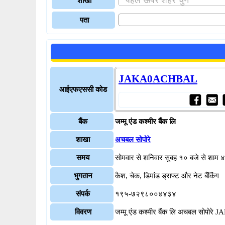
शाखा
पता
JAKA0ACHBAL
आईएफएससी कोड
बैंक
जम्मू एंड कश्मीर बैंक लि
शाखा
अचबल सोपोरे
समय
सोमवार से शनिवार सुबह १० बजे से शाम 
भुगतान
कैश, चेक, डिमांड ड्राफ्ट और नेट बैंकिंग
संपर्क
१९५-७२९८००४४३४
विवरण
जम्मू एंड कश्मीर बैंक लि अचबल सोपो