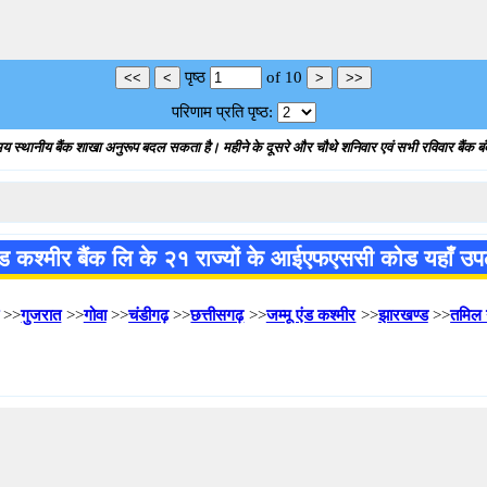
पृष्ठ
of
10
परिणाम प्रति पृष्ठ:
य स्थानीय बैंक शाखा अनुरूप बदल सकता है। महीने के दूसरे और चौथे शनिवार एवं सभी रविवार बैंक बंद
एंड कश्मीर बैंक लि के २१ राज्यों के आईएफएससी कोड यहाँ उपलब
>>
गुजरात
>>
गोवा
>>
चंडीगढ़
>>
छत्तीसगढ़
>>
जम्मू एंड कश्मीर
>>
झारखण्ड
>>
तमिल 