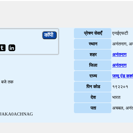
प्रेषण सेवाएँ
एनईएफटी
स्थान
अनंतनाग, अ
शहर
अनंतनाग
जिला
अनंतनाग
राज्य
जम्मू एंड कश्
४ बजे तक
पिन कोड
१९२२०१
देश
भारत
पता
अचबल, अनं
ंतनाग JAKA0ACHNAG