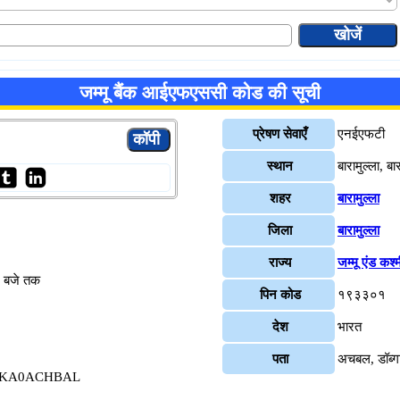
जम्मू बैंक आईएफएससी कोड की सूची
प्रेषण सेवाएँ
एनईएफटी
स्थान
बारामुल्ला, बार
शहर
बारामुल्ला
जिला
बारामुल्ला
राज्य
जम्मू एंड कश्
४ बजे तक
पिन कोड
१९३३०१
देश
भारत
पता
अचबल, डॉब्गाह
रे JAKA0ACHBAL