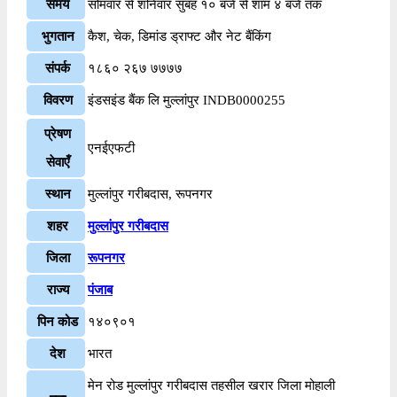
समय
सोमवार से शनिवार सुबह १० बजे से शाम ४ बजे तक
भुगतान
कैश, चेक, डिमांड ड्राफ्ट और नेट बैंकिंग
संपर्क
१८६० २६७ ७७७७
विवरण
इंडसइंड बैंक लि मुल्लांपुर INDB0000255
प्रेषण
एनईएफटी
सेवाएँ
स्थान
मुल्लांपुर गरीबदास, रूपनगर
शहर
मुल्लांपुर गरीबदास
जिला
रूपनगर
राज्य
पंजाब
पिन कोड
१४०९०१
देश
भारत
मेन रोड मुल्लांपुर गरीबदास तहसील खरार जिला मोहाली