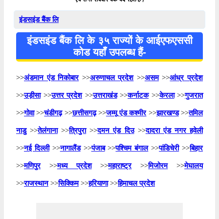
इंडसइंड बैंक लि
इंडसइंड बैंक लि के ३५ राज्यों के आईएफएससी
कोड यहाँ उपलब्ध हैं-
>>
अंडमान एंड निकोबार
>>
अरुणाचल प्रदेश
>>
असम
>>
आंध्र प्रदेश
>>
उड़ीसा
>>
उत्तर प्रदेश
>>
उत्तराखंड
>>
कर्नाटक
>>
केरला
>>
गुजरात
>>
गोवा
>>
चंडीगढ़
>>
छत्तीसगढ़
>>
जम्मू एंड कश्मीर
>>
झारखण्ड
>>
तमिल
नाडु
>>
तेलंगाना
>>
त्रिपुरा
>>
दमन एंड दिउ
>>
दादरा एंड नगर हवेली
>>
नई दिल्ली
>>
नागालैंड
>>
पंजाब
>>
पश्चिम बंगाल
>>
पांडिचेरी
>>
बिहार
>>
मणिपुर
>>
मध्य प्रदेश
>>
महाराष्ट्र
>>
मिजोरम
>>
मेघालय
>>
राजस्थान
>>
सिक्किम
>>
हरियाणा
>>
हिमाचल प्रदेश