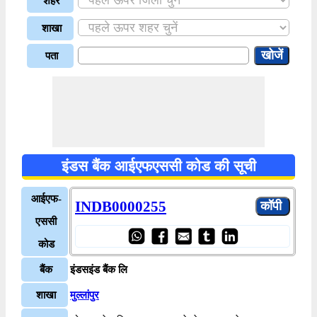
शहर
शाखा
पता
इंडस बैंक आईएफएससी कोड की सूची
आईएफ-
INDB0000255
एससी
कोड
बैंक
इंडसइंड बैंक लि
शाखा
मुल्लांपुर