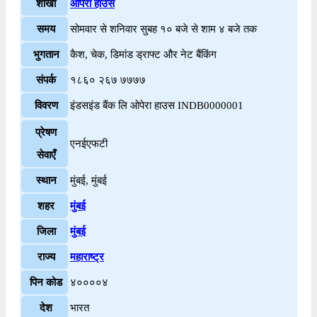
शाखा
ओपेरा हाउस
समय
सोमवार से शनिवार सुबह १० बजे से शाम ४ बजे तक
भुगतान
कैश, चेक, डिमांड ड्राफ्ट और नेट बैंकिंग
संपर्क
१८६० २६७ ७७७७
विवरण
इंडसइंड बैंक लि ओपेरा हाउस INDB0000001
प्रेषण
एनईएफटी
सेवाएँ
स्थान
मुंबई, मुंबई
शहर
मुंबई
जिला
मुंबई
राज्य
महाराष्ट्र
पिन कोड
४००००४
देश
भारत