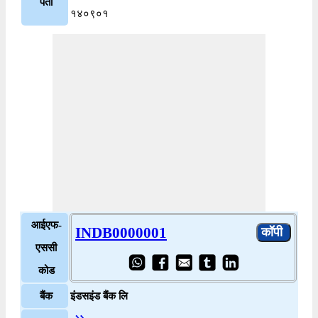
पता
१४०९०१
आईएफ-
INDB0000001
एससी
कोड
बैंक
इंडसइंड बैंक लि