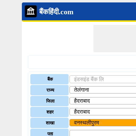
बैंकहिंदी.com
बैंक
राज्य
जिला
शहर
शाखा
पता