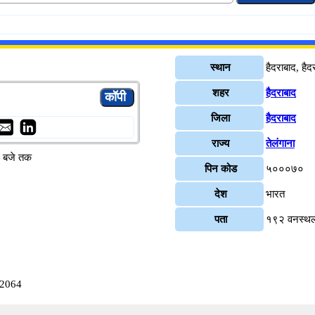
स्थान
हैदराबाद, हैद
शहर
हैदराबाद
जिला
हैदराबाद
राज्य
तेलंगाना
४ बजे तक
पिन कोड
५०००७०
देश
भारत
पता
१९२ वनस्थली
02064