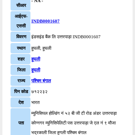
- NA -
सीआर
आईएफ-
INDB0001607
एससी
विवरण
इंडसइंड बैंक लि उत्तरपाड़ा INDB0001607
स्थान
हूघली, हूघली
शहर
हूघली
जिला
हूघली
राज्य
पश्चिम बंगाल
पिन कोड
७१२२३२
देश
भारत
म्युनिसिपल होल्डिंग नं ५२ बी जी टी रोड अंडर उत्तरपाड़ा
पता
कोन्नगर म्युनिसिपेलिटी पस उत्तरपाड़ा जे एल नं ९ मौजा
भद्रकाली जिला हुगली पश्चिम बंगाल