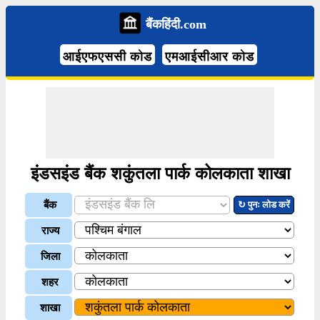
बैंकहिंदी.com
आईएफएससी कोड
एमआईसीआर कोड
इंडसइंड बैंक शकुंतला पार्क कोलकाता शाखा
बैंक
↻ पुनः लोड करें
राज्य
जिला
शहर
शाखा