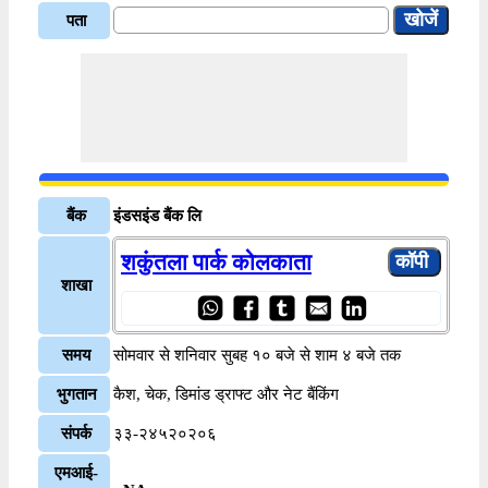
पता
बैंक
इंडसइंड बैंक लि
शकुंतला पार्क कोलकाता
शाखा
समय
सोमवार से शनिवार सुबह १० बजे से शाम ४ बजे तक
भुगतान
कैश, चेक, डिमांड ड्राफ्ट और नेट बैंकिंग
संपर्क
३३-२४५२०२०६
एमआई-