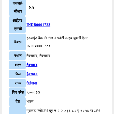
एमआई-
- NA -
सीआर
आईएफ-
INDB0001723
एससी
इंडसइंड बैंक लि रोड नं फोर्टी फाइव जुबली हिल्स
विवरण
INDB0001723
स्थान
हैदराबाद, हैदराबाद
शहर
हैदराबाद
जिला
हैदराबाद
राज्य
तेलंगाना
पिन कोड
५०००३३
देश
भारत
ग्राउंड फ्लोरã½ दूर नं ८ २ २९३ ८२ ए १०५७ फ२ã½