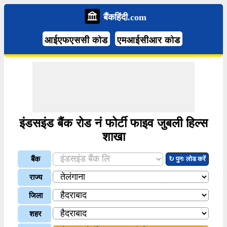
बैंकहिंदी.com
आईएफएससी कोड
एमआईसीआर कोड
इंडसइंड बैंक रोड नं फोर्टी फाइव जुबली हिल्स
शाखा
बैंक
↻ पुनः लोड करें
राज्य
जिला
शहर