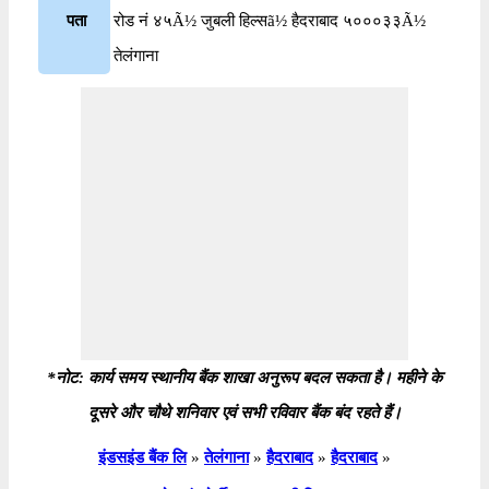
पता
रोड नं ४५Ã½ जुबली हिल्सã½ हैदराबाद ५०००३३Ã½
तेलंगाना
*नोट: कार्य समय स्थानीय बैंक शाखा अनुरूप बदल सकता है। महीने के
दूसरे और चौथे शनिवार एवं सभी रविवार बैंक बंद रहते हैं।
इंडसइंड बैंक लि
»
तेलंगाना
»
हैदराबाद
»
हैदराबाद
»