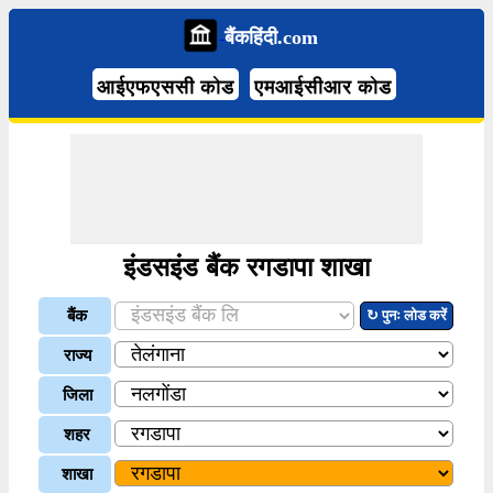
बैंकहिंदी.com
आईएफएससी कोड
एमआईसीआर कोड
इंडसइंड बैंक रगडापा शाखा
बैंक
↻ पुनः लोड करें
राज्य
जिला
शहर
शाखा