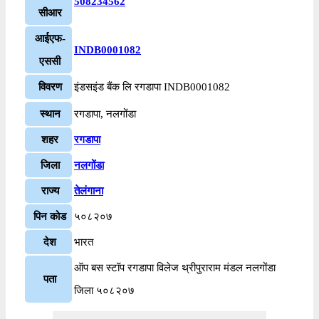
508234562
सीआर
आईएफ-
INDB0001082
एससी
विवरण
इंडसइंड बैंक लि रगडापा INDB0001082
स्थान
रगडापा, नलगोंडा
शहर
रगडापा
जिला
नलगोंडा
राज्य
तेलंगाना
पिन कोड
५०८२०७
देश
भारत
ऑप बस स्टॉप रगडापा विलेज थ्रीपुराराम मंडल नलगोंडा
पता
जिला ५०८२०७