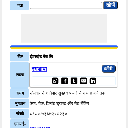
पता
बैंक
इंडसइंड बैंक लि
रगडापा
शाखा
समय
सोमवार से शनिवार सुबह १० बजे से शाम ४ बजे तक
भुगतान
कैश, चेक, डिमांड ड्राफ्ट और नेट बैंकिंग
संपर्क
८६८०-७३३७२०७२३०
एमआई-