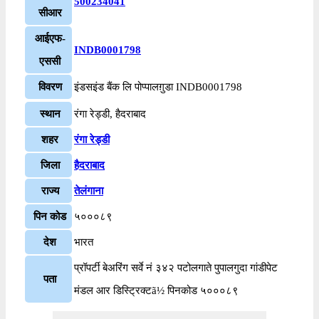
500234041
सीआर
आईएफ-
INDB0001798
एससी
विवरण
इंडसइंड बैंक लि पोप्पालग़ुडा INDB0001798
स्थान
रंगा रेड्डी, हैदराबाद
शहर
रंगा रेड्डी
जिला
हैदराबाद
राज्य
तेलंगाना
पिन कोड
५०००८९
देश
भारत
प्रॉपर्टी बेअरिंग सर्वे नं ३४२ पटोलगाते पुपालगुदा गांडीपेट
पता
मंडल आर डिस्ट्रिक्टã½ पिनकोड ५०००८९