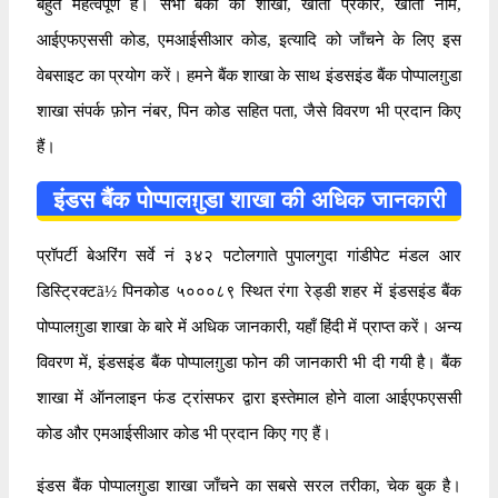
बहुत महत्वपूर्ण है। सभी बैंकों की शाखा, खाता प्रकार, खाता नाम,
आईएफएससी कोड, एमआईसीआर कोड, इत्यादि को जाँचने के लिए इस
वेबसाइट का प्रयोग करें। हमने बैंक शाखा के साथ इंडसइंड बैंक पोप्पालग़ुडा
शाखा संपर्क फ़ोन नंबर, पिन कोड सहित पता, जैसे विवरण भी प्रदान किए
हैं।
इंडस बैंक पोप्पालग़ुडा शाखा की अधिक जानकारी
प्रॉपर्टी बेअरिंग सर्वे नं ३४२ पटोलगाते पुपालगुदा गांडीपेट मंडल आर
डिस्ट्रिक्टã½ पिनकोड ५०००८९ स्थित रंगा रेड्डी शहर में इंडसइंड बैंक
पोप्पालग़ुडा शाखा के बारे में अधिक जानकारी, यहाँ हिंदी में प्राप्त करें। अन्य
विवरण में, इंडसइंड बैंक पोप्पालग़ुडा फोन की जानकारी भी दी गयी है। बैंक
शाखा में ऑनलाइन फंड ट्रांसफर द्वारा इस्तेमाल होने वाला आईएफएससी
कोड और एमआईसीआर कोड भी प्रदान किए गए हैं।
इंडस बैंक पोप्पालग़ुडा शाखा जाँचने का सबसे सरल तरीका, चेक बुक है।