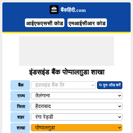
बैंकहिंदी.com
आईएफएससी कोड
एमआईसीआर कोड
इंडसइंड बैंक पोप्पालग़ुडा शाखा
बैंक
↻ पुनः लोड करें
राज्य
जिला
शहर
शाखा