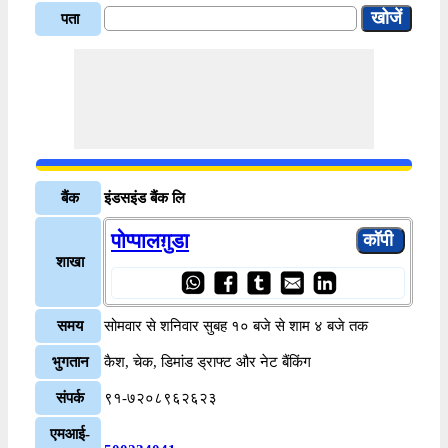
पता
बैंक
इंडसइंड बैंक लि
पोप्पालग़ुडा
शाखा
समय
सोमवार से शनिवार सुबह १० बजे से शाम ४ बजे तक
भुगतान
कैश, चेक, डिमांड ड्राफ्ट और नेट बैंकिंग
संपर्क
९१-७२०८९६२६२३
एमआई-